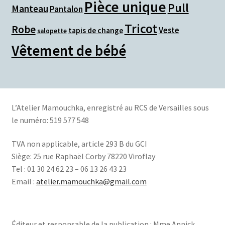
Pièce unique
Pull
Manteau
Pantalon
Tricot
Robe
Veste
tapis de change
salopette
Vêtement de bébé
L’Atelier Mamouchka, e
nregistré au RCS de Versailles sous
le numéro: 519 577 548
TVA non applicable, article 293 B du GCI
Siège:
25 rue Raphaël Corby 78220 Viroflay
Tel : 01 30 24 62 23 – 06 13 26 43 23
Email :
atelier.mamouchka@gmail.com
Éditeur et responsable de la publication : Mme Annick