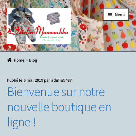
Aller
Aller
Menu
à
au
la
contenu
navigation
Accueil
Home
Blog
Blog
Publié le
6 mai 2019
par
admin5437
Les vêtements de bébé de l’Atelier Mamouchka…
Bienvenue sur notre
Commander…
nouvelle boutique en
Mon compte
ligne !
Charte sur le respect de la vie privée