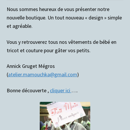
Nous sommes heureux de vous présenter notre
Conditions générales de ventes
nouvelle boutique. Un tout nouveau « design » simple
et agréable.
Votre droit de rétractation
Vous y retrouverez tous nos vêtements de bébé en
Nous contacter
tricot et couture pour gâter vos petits.
Panier
Annick Gruget Mégros
(
atelier.mamouchka@gmail.com
)
Bonne découverte ,
cliquer ici
….