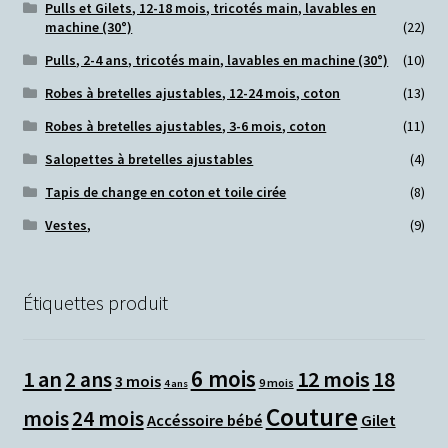
Pulls et Gilets, 12-18 mois, tricotés main, lavables en
machine (30°)
(22)
Pulls, 2-4 ans, tricotés main, lavables en machine (30°)
(10)
Robes à bretelles ajustables, 12-24 mois, coton
(13)
Robes à bretelles ajustables, 3-6 mois, coton
(11)
Salopettes à bretelles ajustables
(4)
Tapis de change en coton et toile cirée
(8)
Vestes,
(9)
Étiquettes produit
6 mois
1 an
12 mois
2 ans
18
3 mois
9 mois
4 ans
Couture
mois
24 mois
Accéssoire bébé
Gilet