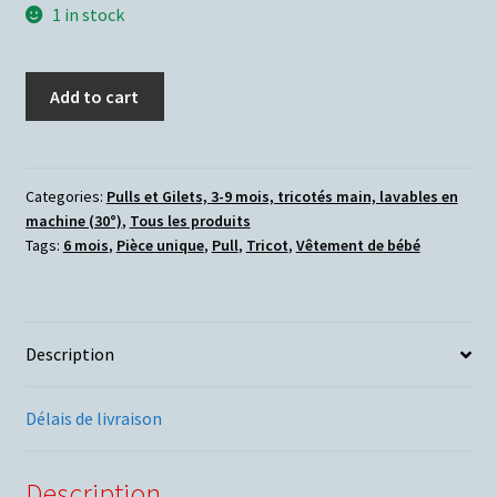
1 in stock
Add to cart
Categories:
Pulls et Gilets, 3-9 mois, tricotés main, lavables en
machine (30°)
,
Tous les produits
Tags:
6 mois
,
Pièce unique
,
Pull
,
Tricot
,
Vêtement de bébé
Description
Délais de livraison
Description