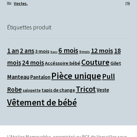
Vestes,
(9)
Étiquettes produit
6 mois
1 an
12 mois
2 ans
18
3 mois
9 mois
4 ans
Couture
mois
24 mois
Accéssoire bébé
Gilet
Pièce unique
Pull
Manteau
Pantalon
Tricot
Robe
Veste
tapis de change
salopette
Vêtement de bébé
L’Atelier Mamouchka, e
nregistré au RCS de Versailles sous