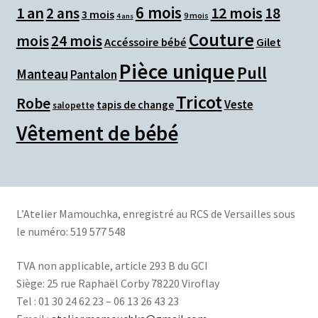
6 mois
1 an
12 mois
2 ans
18
3 mois
9 mois
4 ans
Couture
mois
24 mois
Accéssoire bébé
Gilet
Pièce unique
Pull
Manteau
Pantalon
Tricot
Robe
Veste
tapis de change
salopette
Vêtement de bébé
L’Atelier Mamouchka, e
nregistré au RCS de Versailles sous
le numéro: 519 577 548
TVA non applicable, article 293 B du GCI
Siège:
25 rue Raphaël Corby 78220 Viroflay
Tel : 01 30 24 62 23 – 06 13 26 43 23