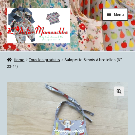
Aller
Aller
Menu
à
au
la
contenu
navigation
Accueil
Home
Tous les produits
Salopette 6 mois à bretelles (N°
23-44)
Blog
Les vêtements de bébé de l’Atelier Mamouchka…
Commander…
🔍
Mon compte
Charte sur le respect de la vie privée