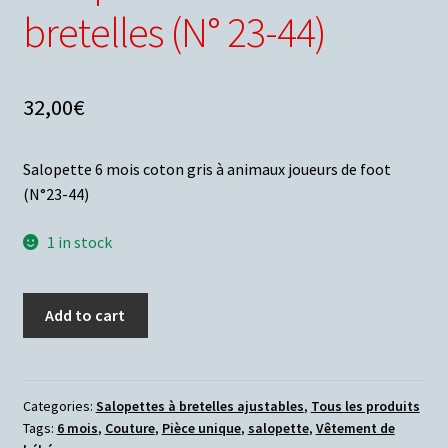
bretelles (N° 23-44)
32,00
€
Salopette 6 mois coton gris à animaux joueurs de foot
(N°23-44)
1 in stock
Add to cart
Categories:
Salopettes à bretelles ajustables
,
Tous les produits
Tags:
6 mois
,
Couture
,
Pièce unique
,
salopette
,
Vêtement de