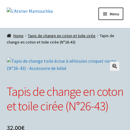
Aller
Aller
Menu
à
au
la
contenu
Accueil
navigation
Home
Tapis de change en coton et toile cirée
Tapis de
change en coton et toile cirée (N°26-43)
Blog
Les vêtements de bébé de l’Atelier Mamouchka…
Commander…
🔍
Tapis de change en coton
Mon compte
et toile cirée (N°26-43)
Charte sur le respect de la vie privée
Conditions générales de ventes
32,00
€