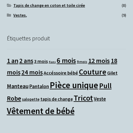
Tapis de change en coton et toile cirée
(8)
Vestes,
(9)
Étiquettes produit
6 mois
1 an
12 mois
2 ans
18
3 mois
9 mois
4 ans
Couture
mois
24 mois
Accéssoire bébé
Gilet
Pièce unique
Pull
Manteau
Pantalon
Tricot
Robe
Veste
tapis de change
salopette
Vêtement de bébé