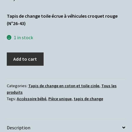
Votre droit de rétractation
Tapis de change toile écrue à véhicules croquet rouge
Nous contacter
(N°26-43)
Panier
1 in stock
Add to cart
Categories:
Tapis de change en coton et toile cirée
,
Tous les
produits
Tags:
Accéssoire bébé
,
Pièce unique
,
tapis de change
Description