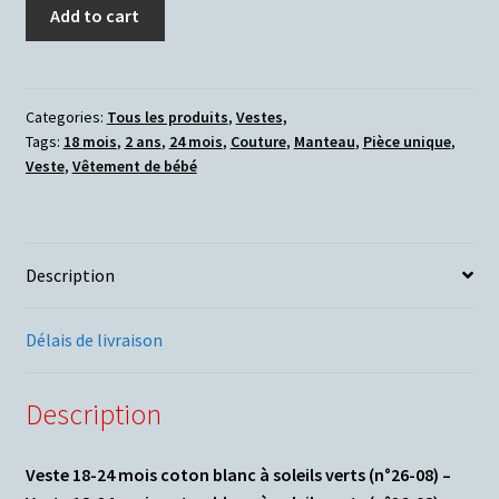
Add to cart
Categories:
Tous les produits
,
Vestes,
Tags:
18 mois
,
2 ans
,
24 mois
,
Couture
,
Manteau
,
Pièce unique
,
Veste
,
Vêtement de bébé
Description
Délais de livraison
Description
Veste 18-24 mois coton blanc à soleils verts (n°26-08) –