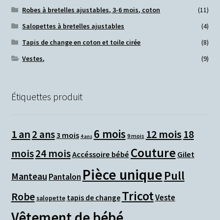
Robes à bretelles ajustables, 3-6 mois, coton
(11)
Salopettes à bretelles ajustables
(4)
Tapis de change en coton et toile cirée
(8)
Vestes,
(9)
Étiquettes produit
6 mois
1 an
12 mois
2 ans
18
3 mois
9 mois
4 ans
Couture
mois
24 mois
Accéssoire bébé
Gilet
Pièce unique
Pull
Manteau
Pantalon
Tricot
Robe
Veste
tapis de change
salopette
Vêtement de bébé