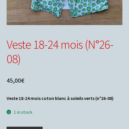
Conditions générales de ventes
Votre droit de rétractation
Veste 18-24 mois (N°26-
Nous contacter
08)
Panier
45,00
€
Veste 18-24 mois coton blanc à soleils verts (n°26-08)
1 in stock