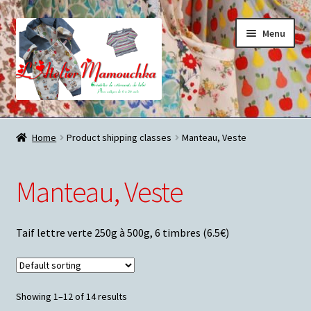
Aller
Aller
Menu
à
au
la
contenu
navigation
Accueil
Home
Product shipping classes
Manteau, Veste
Blog
Manteau, Veste
Les vêtements de bébé de l’Atelier Mamouchka…
Commander…
Taif lettre verte 250g à 500g, 6 timbres (6.5€)
Mon compte
Showing 1–12 of 14 results
Charte sur le respect de la vie privée