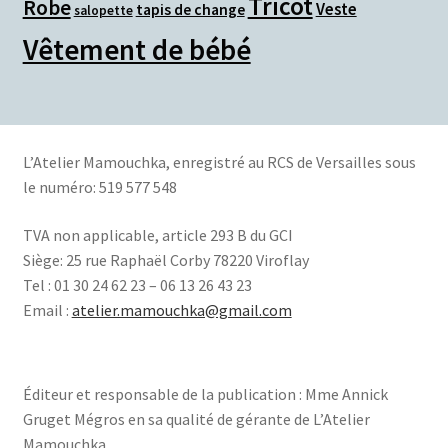
Tricot
Robe
Veste
tapis de change
salopette
Vêtement de bébé
L’Atelier Mamouchka, e
nregistré au RCS de Versailles sous
le numéro: 519 577 548
TVA non applicable, article 293 B du GCI
Siège:
25 rue Raphaël Corby 78220 Viroflay
Tel : 01 30 24 62 23 – 06 13 26 43 23
Email :
atelier.mamouchka@gmail.com
Éditeur et responsable de la publication : Mme Annick
Gruget Mégros en sa qualité de gérante de L’Atelier
Mamouchka