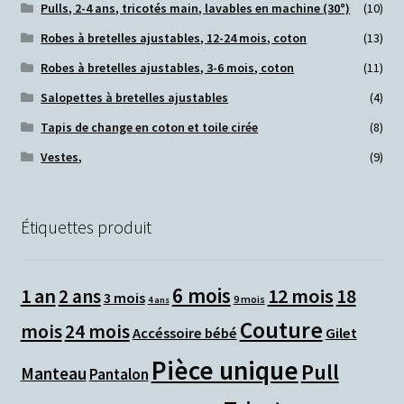
Pulls, 2-4 ans, tricotés main, lavables en machine (30°)
(10)
Robes à bretelles ajustables, 12-24 mois, coton
(13)
Robes à bretelles ajustables, 3-6 mois, coton
(11)
Salopettes à bretelles ajustables
(4)
Tapis de change en coton et toile cirée
(8)
Vestes,
(9)
Étiquettes produit
6 mois
1 an
12 mois
2 ans
18
3 mois
9 mois
4 ans
Couture
mois
24 mois
Accéssoire bébé
Gilet
Pièce unique
Pull
Manteau
Pantalon