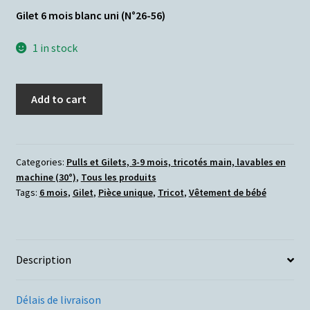
Gilet 6 mois blanc uni (N°26-56)
1 in stock
Add to cart
Categories:
Pulls et Gilets, 3-9 mois, tricotés main, lavables en
machine (30°)
,
Tous les produits
Tags:
6 mois
,
Gilet
,
Pièce unique
,
Tricot
,
Vêtement de bébé
Description
Délais de livraison