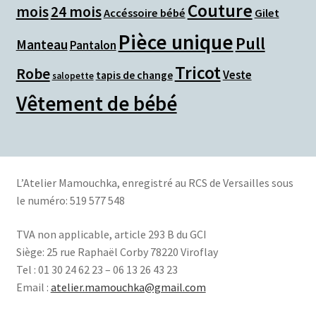
Couture
mois
24 mois
Accéssoire bébé
Gilet
Pièce unique
Pull
Manteau
Pantalon
Tricot
Robe
Veste
tapis de change
salopette
Vêtement de bébé
L’Atelier Mamouchka, e
nregistré au RCS de Versailles sous
le numéro: 519 577 548
TVA non applicable, article 293 B du GCI
Siège:
25 rue Raphaël Corby 78220 Viroflay
Tel : 01 30 24 62 23 – 06 13 26 43 23
Email :
atelier.mamouchka@gmail.com