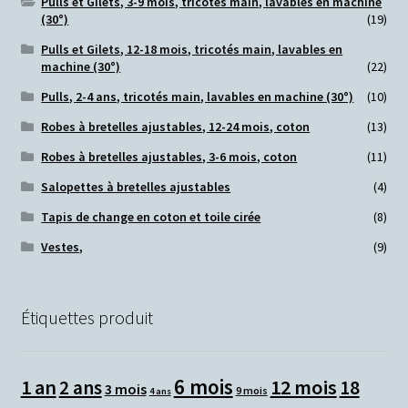
Pulls et Gilets, 3-9 mois, tricotés main, lavables en machine
(30°)
(19)
Pulls et Gilets, 12-18 mois, tricotés main, lavables en
machine (30°)
(22)
Pulls, 2-4 ans, tricotés main, lavables en machine (30°)
(10)
Robes à bretelles ajustables, 12-24 mois, coton
(13)
Robes à bretelles ajustables, 3-6 mois, coton
(11)
Salopettes à bretelles ajustables
(4)
Tapis de change en coton et toile cirée
(8)
Vestes,
(9)
Étiquettes produit
6 mois
1 an
12 mois
2 ans
18
3 mois
9 mois
4 ans