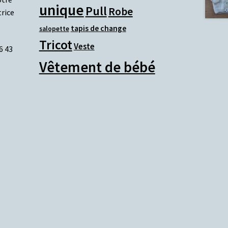
unique
Pull
Robe
rice
tapis de change
salopette
Tricot
Veste
6 43
Vêtement de bébé