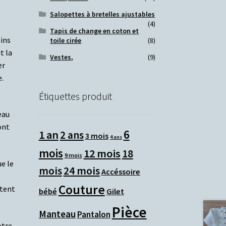
Salopettes à bretelles ajustables
(4)
Tapis de change en coton et
ins
toile cirée
(8)
t la
Vestes,
(9)
er
.
Étiquettes produit
eau
ont
6
1 an
2 ans
3 mois
4 ans
mois
12 mois
18
9 mois
e le
mois
24 mois
Accéssoire
Couture
ptent
bébé
Gilet
Pièce
Manteau
Pantalon
otre