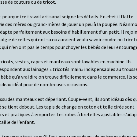
isse de couture ou de tricot.
t pourquoi ce travail artisanal soigne les détails. En effet il flatte
vie des mères ou grand-mères de jouer un peu à la poupée. Néanmo
’adapte parfaitement aux besoins d’habillement d’un petit. Il rejoin
algie de celles qui ont su ou auraient voulu savoir coudre ou tricot
 qui n’en ont pas le temps pour choyer les bébés de leur entourage
tricots, vestes, capes et manteaux sont lavables en machine.
Ils
espondent aux lainages « tricotés main» indispensables au trouss
 bébé qu’à vrai dire on trouve difficilement dans le commerce. Ils s
adeau idéal pour de nombreuses occasions.
issu des manteaux est déperlant. Coupe-vent, ils sont idéaux dès qu
 se tient debout. Les tapis de change en coton et toile cirée sont
rs et pratiques à emporter. Les robes à bretelles ajustables s’ada
taille de l’enfant.
 trouverez tout ce qu’il faut pour vos cadeaux de naissance dans n