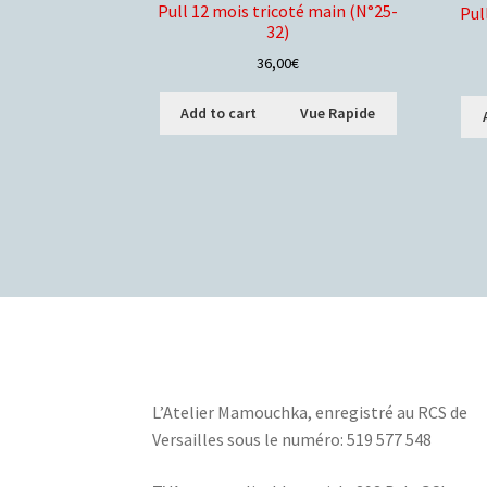
Pull 12 mois tricoté main (N°25-
Pul
32)
36,00
€
Add to cart
Vue Rapide
L’Atelier Mamouchka, e
nregistré au RCS de
Versailles sous le numéro: 519 577 548