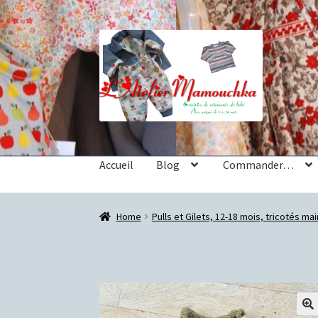
Aller
Aller
à
au
la
contenu
navigation
Accueil
Blog
Commander…
Accueil
Blog
Commander…
Nous contacter
P
Home
Pulls et Gilets, 12-18 mois, tricotés ma