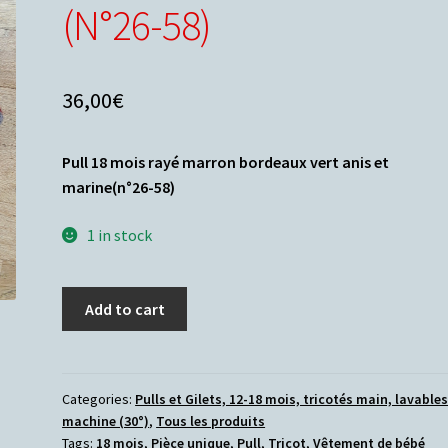
(N°26-58)
36,00
€
Pull 18 mois rayé marron bordeaux vert anis et
marine
(n°26-58)
1 in stock
Add to cart
Categories:
Pulls et Gilets, 12-18 mois, tricotés main, lavable
machine (30°)
,
Tous les produits
Tags:
18 mois
,
Pièce unique
,
Pull
,
Tricot
,
Vêtement de bébé