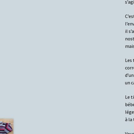
s’ag
C’es
l’en
il s
nost
mais
Les 
corr
d’un
un c
Le t
bébé
lége
à la 
Vous