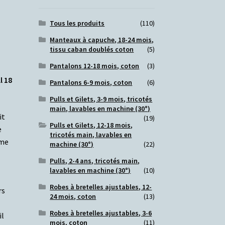
Tous les produits
(110)
Manteaux à capuche, 18-24 mois,
tissu caban doublés coton
(5)
Pantalons 12-18 mois, coton
(3)
l 18
Pantalons 6-9 mois, coton
(6)
Pulls et Gilets, 3-9 mois, tricotés
main, lavables en machine (30°)
it
(19)
Pulls et Gilets, 12-18 mois,
e
tricotés main, lavables en
rme
machine (30°)
(22)
Pulls, 2-4 ans, tricotés main,
lavables en machine (30°)
(10)
Robes à bretelles ajustables, 12-
rs
24 mois, coton
(13)
Robes à bretelles ajustables, 3-6
il
mois, coton
(11)