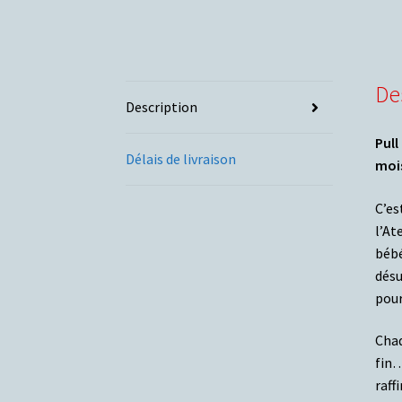
De
Description
Pull
Délais de livraison
mois
C’es
l’At
bébé
désu
pour
Chaq
fin…
raff